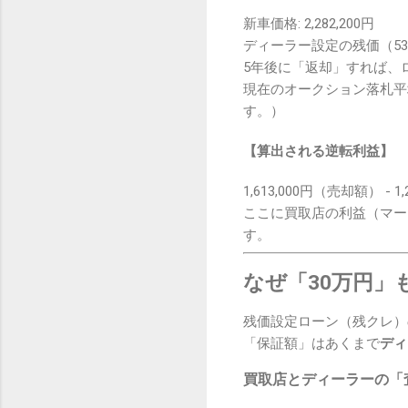
新車価格: 2,282,200円
ディーラー設定の残価（53%）:
5年後に「返却」すれば、
現在のオークション落札平均:
す。）
【算出される逆転利益】
1,613,000円（売却額） - 1
ここに買取店の利益（マー
す。
なぜ「30万円
残価設定ローン（残クレ）
「保証額」はあくまで
ディ
買取店とディーラーの「