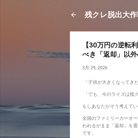
残クレ脱出大作
【30万円の逆転
べき「返却」以外
3月 29, 2026
「子供が大きくなってきた
「でも、今のライズは残
もしあなたがそう考えてい
全国のファミリーカーオー
われるがまま「返却」を選
です。